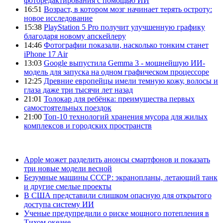
фоторедактирования с помощью ИИ
16:51
Возраст, в котором мозг начинает терять остроту:
новое исследование
15:38
PlayStation 5 Pro получит улучшенную графику
благодаря новому апскейлеру
14:46
Фотографии показали, насколько тонким станет
iPhone 17 Air
13:03
Google выпустила Gemma 3 - мощнейшую ИИ-
модель для запуска на одном графическом процессоре
12:25
Древние европейцы имели темную кожу, волосы и
глаза даже три тысячи лет назад
21:01
Толокар для ребёнка: преимущества первых
самостоятельных поездок
21:00
Топ-10 технологий хранения мусора для жилых
комплексов и городских пространств
Apple может разделить анонсы смартфонов и показать
три новые модели весной
Безумные машины СССР: экранопланы, летающий танк
и другие смелые проекты
В США представили слишком опасную для открытого
доступа систему ИИ
Ученые предупредили о риске мощного потепления в
Тихом океане