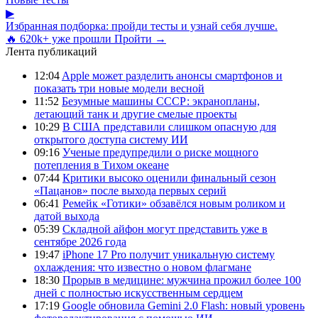
▶
Избранная подборка: пройди тесты и узнай себя лучше.
🔥 620k+ уже прошли
Пройти →
Лента публикаций
12:04
Apple может разделить анонсы смартфонов и
показать три новые модели весной
11:52
Безумные машины СССР: экранопланы,
летающий танк и другие смелые проекты
10:29
В США представили слишком опасную для
открытого доступа систему ИИ
09:16
Ученые предупредили о риске мощного
потепления в Тихом океане
07:44
Критики высоко оценили финальный сезон
«Пацанов» после выхода первых серий
06:41
Ремейк «Готики» обзавёлся новым роликом и
датой выхода
05:39
Складной айфон могут представить уже в
сентябре 2026 года
19:47
iPhone 17 Pro получит уникальную систему
охлаждения: что известно о новом флагмане
18:30
Прорыв в медицине: мужчина прожил более 100
дней с полностью искусственным сердцем
17:19
Google обновила Gemini 2.0 Flash: новый уровень