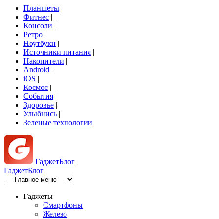
Планшеты
|
Фитнес
|
Консоли
|
Ретро
|
Ноутбуки
|
Источники питания
|
Накопители
|
Android
|
iOS
|
Космос
|
События
|
Здоровье
|
Улыбнись
|
Зеленые технологии
Гаджет
Блог
Гаджет
Блог
Гаджеты
Смартфоны
Железо