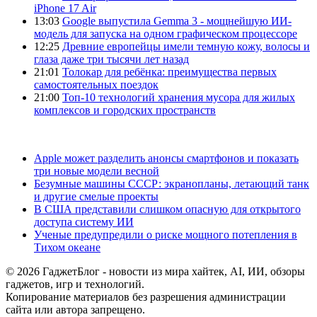
iPhone 17 Air
13:03
Google выпустила Gemma 3 - мощнейшую ИИ-
модель для запуска на одном графическом процессоре
12:25
Древние европейцы имели темную кожу, волосы и
глаза даже три тысячи лет назад
21:01
Толокар для ребёнка: преимущества первых
самостоятельных поездок
21:00
Топ-10 технологий хранения мусора для жилых
комплексов и городских пространств
Apple может разделить анонсы смартфонов и показать
три новые модели весной
Безумные машины СССР: экранопланы, летающий танк
и другие смелые проекты
В США представили слишком опасную для открытого
доступа систему ИИ
Ученые предупредили о риске мощного потепления в
Тихом океане
© 2026 ГаджетБлог - новости из мира хайтек, AI, ИИ, обзоры
гаджетов, игр и технологий.
Копирование материалов без разрешения администрации
сайта или автора запрещено.