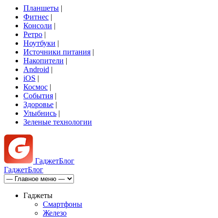
Планшеты
|
Фитнес
|
Консоли
|
Ретро
|
Ноутбуки
|
Источники питания
|
Накопители
|
Android
|
iOS
|
Космос
|
События
|
Здоровье
|
Улыбнись
|
Зеленые технологии
Гаджет
Блог
Гаджет
Блог
Гаджеты
Смартфоны
Железо