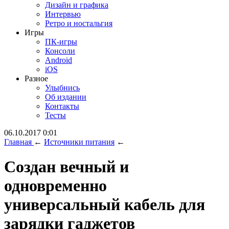
Дизайн и графика
Интервью
Ретро и ностальгия
Игры
ПК-игры
Консоли
Android
iOS
Разное
Улыбнись
Об издании
Контакты
Тесты
06.10.2017 0:01
Главная
←
Источники питания
←
Создан вечный и
одновременно
универсальный кабель для
зарядки гаджетов