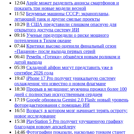
12:04
Apple может разделить анонсы смартфонов и
показать три новые модели весной
11:52
Безумные машины СССР: экранопланы,
летающий танк и другие смелые проекты
10:29
В США представили слишком опасную для
открытого доступа систему ИИ
09:16
Ученые предупредили о риске мощного
потепления в Тихом океане
07:44
Критики высоко оценили финальный сезон
«Пацанов» после выхода первых серий
06:41
Ремейк «Готики» обзавёлся новым роликом и
датой выхода
05:39
Складной айфон могут представить уже в
сентябре 2026 года
19:47
iPhone 17 Pro получит уникальную систему
охлаждения: что известно о новом флагмане
18:30
Прорыв в медицине: мужчина прожил более 100
дней с полностью искусственным сердцем
17:19
Google обновила Gemini 2.0 Flash: новый уровень
фоторедактирования с помощью ИИ
16:51
Возраст, в котором мозг начинает терять остроту:
новое исследование
15:38
PlayStation 5 Pro получит улучшенную графику
благодаря новому апскейлеру
14:46
Фотографии показали, насколько тонким станет