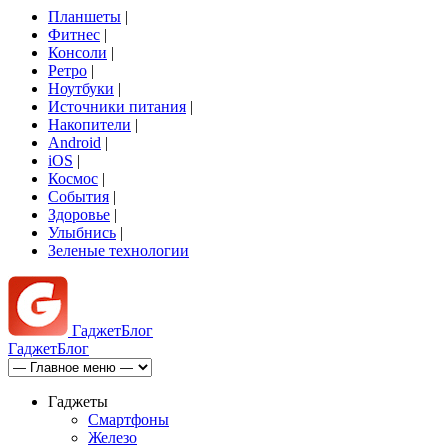
Планшеты
|
Фитнес
|
Консоли
|
Ретро
|
Ноутбуки
|
Источники питания
|
Накопители
|
Android
|
iOS
|
Космос
|
События
|
Здоровье
|
Улыбнись
|
Зеленые технологии
Гаджет
Блог
Гаджет
Блог
Гаджеты
Смартфоны
Железо