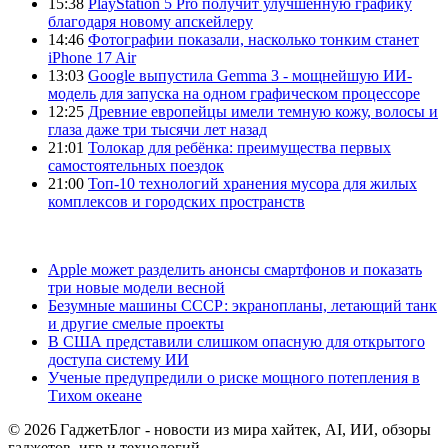
15:38
PlayStation 5 Pro получит улучшенную графику
благодаря новому апскейлеру
14:46
Фотографии показали, насколько тонким станет
iPhone 17 Air
13:03
Google выпустила Gemma 3 - мощнейшую ИИ-
модель для запуска на одном графическом процессоре
12:25
Древние европейцы имели темную кожу, волосы и
глаза даже три тысячи лет назад
21:01
Толокар для ребёнка: преимущества первых
самостоятельных поездок
21:00
Топ-10 технологий хранения мусора для жилых
комплексов и городских пространств
Apple может разделить анонсы смартфонов и показать
три новые модели весной
Безумные машины СССР: экранопланы, летающий танк
и другие смелые проекты
В США представили слишком опасную для открытого
доступа систему ИИ
Ученые предупредили о риске мощного потепления в
Тихом океане
© 2026 ГаджетБлог - новости из мира хайтек, AI, ИИ, обзоры
гаджетов, игр и технологий.