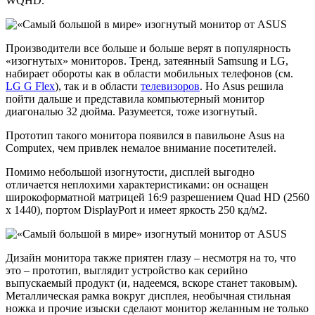
WQHD.
Производители все больше и больше верят в популярность
«изогнутых» мониторов. Тренд, затеянный Samsung и LG,
набирает обороты как в области мобильных телефонов (см.
LG G Flex
), так и в области
телевизоров
. Но Asus решила
пойти дальше и представила компьютерный монитор
диагональю 32 дюйма. Разумеется, тоже изогнутый.
Прототип такого монитора появился в павильоне Asus на
Computex, чем привлек немалое внимание посетителей.
Помимо небольшой изогнутости, дисплей выгодно
отличается неплохими характеристиками: он оснащен
широкоформатной матрицей 16:9 разрешением Quad HD (2560
x 1440), портом DisplayPort и имеет яркость 250 кд/м2.
Дизайн монитора также приятен глазу – несмотря на то, что
это – прототип, выглядит устройство как серийно
выпускаемый продукт (и, надеемся, вскоре станет таковым).
Металлическая рамка вокруг дисплея, необычная стильная
ножка и прочие изыски сделают монитор желанным не только