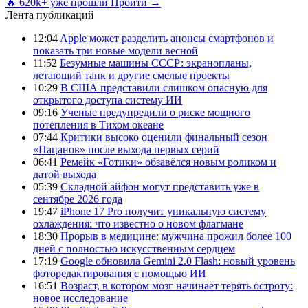
🔥 620k+ уже прошли
Пройти →
Лента публикаций
12:04
Apple может разделить анонсы смартфонов и
показать три новые модели весной
11:52
Безумные машины СССР: экранопланы,
летающий танк и другие смелые проекты
10:29
В США представили слишком опасную для
открытого доступа систему ИИ
09:16
Ученые предупредили о риске мощного
потепления в Тихом океане
07:44
Критики высоко оценили финальный сезон
«Пацанов» после выхода первых серий
06:41
Ремейк «Готики» обзавёлся новым роликом и
датой выхода
05:39
Складной айфон могут представить уже в
сентябре 2026 года
19:47
iPhone 17 Pro получит уникальную систему
охлаждения: что известно о новом флагмане
18:30
Прорыв в медицине: мужчина прожил более 100
дней с полностью искусственным сердцем
17:19
Google обновила Gemini 2.0 Flash: новый уровень
фоторедактирования с помощью ИИ
16:51
Возраст, в котором мозг начинает терять остроту:
новое исследование