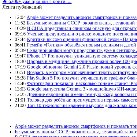
🔥 620k+ уже прошли
Пройти →
Лента публикаций
12:04
Apple может разделить анонсы смартфонов и показа
11:52
Безумные машины СССР: экранопланы, летающий т
10:29
В США представили слишком опасную для открыто
09:16
Ученые предупредили о риске мощного потепления
07:44
Критики высоко оценили финальный сезон «Пацано
06:41
Ремейк «Готики» обзавёлся новым роликом и датой
05:39
Складной айфон могут представить уже в сентябре 
19:47
iPhone 17 Pro получит уникальную систему охлажде
18:30
Прорыв в медицине: мужчина прожил более 100 дн
17:19
Google обновила Gemini 2.0 Flash: новый уровень
16:51
Возраст, в котором мозг начинает терять остроту: н
15:38
PlayStation 5 Pro получит улучшенную графику бла
14:46
Фотографии показали, насколько тонким станет iPho
13:03
Google выпустила Gemma 3 - мощнейшую ИИ-модель
12:25
Древние европейцы имели темную кожу, волосы и гл
21:01
Толокар для ребёнка: преимущества первых самост
21:00
Топ-10 технологий хранения мусора для жилых ком
Apple может разделить анонсы смартфонов и показать тр
Безумные машины СССР: экранопланы, летающий танк и