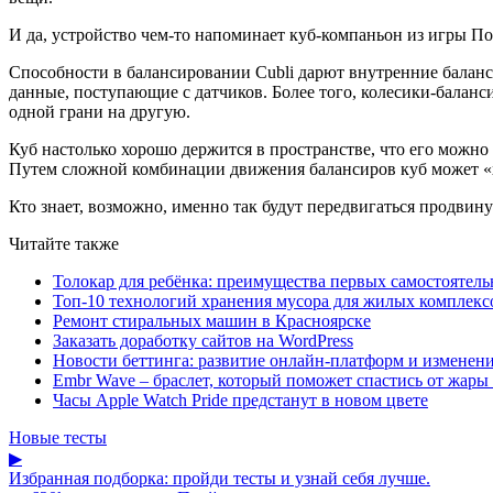
И да, устройство чем-то напоминает куб-компаньон из игры По
Способности в балансировании Cubli дарют внутренние бала
данные, поступающие с датчиков. Более того, колесики-баланс
одной грани на другую.
Куб настолько хорошо держится в пространстве, что его можно 
Путем сложной комбинации движения балансиров куб может «х
Кто знает, возможно, именно так будут передвигаться продвин
Читайте также
Толокар для ребёнка: преимущества первых самостоятель
Топ-10 технологий хранения мусора для жилых комплекс
Ремонт стиральных машин в Красноярске
Заказать доработку сайтов на WordPress
Новости беттинга: развитие онлайн-платформ и изменени
Embr Wave – браслет, который поможет спастись от жары 
Часы Apple Watch Pride предстанут в новом цвете
Новые тесты
▶
Избранная подборка: пройди тесты и узнай себя лучше.