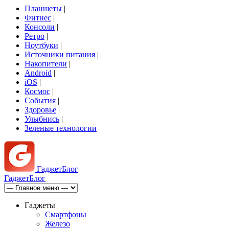
Планшеты
|
Фитнес
|
Консоли
|
Ретро
|
Ноутбуки
|
Источники питания
|
Накопители
|
Android
|
iOS
|
Космос
|
События
|
Здоровье
|
Улыбнись
|
Зеленые технологии
Гаджет
Блог
Гаджет
Блог
Гаджеты
Смартфоны
Железо