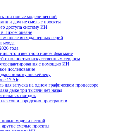
ть три новые модели весной
анк и другие смелые проекты
го доступа систему ИИ
 в Тихом океане
в» после выхода первых серий
 выхода
2026 года
ния: что известно о новом флагмане
ей с полностью искусственным сердцем
 фоторедактирования с помощью ИИ
овое исследование
годаря новому апскейлеру
ne 17 Air
 для запуска на одном графическом процессоре
аза даже три тысячи лет назад
оятельных поездок
плексов и городских пространств
и новые модели весной
 другие смелые проекты