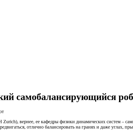
ский самобалансирующийся ро
rich), вернее, ее кафедры физики динамических систем – самы
редвигаться, отлично балансировать на гранях и даже углах, пр