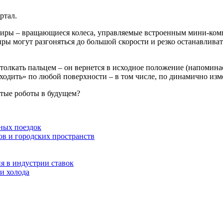
ртал.
нсиры – вращающиеся колеса, управляемые встроенным мини-ко
иры могут разгоняться до большой скорости и резко останавлива
толкать пальцем – он вернется в исходное положение (напоминае
одить» по любой поверхности – в том числе, по динамично изм
утые роботы в будущем?
ных поездок
ов и городских пространств
я в индустрии ставок
и холода