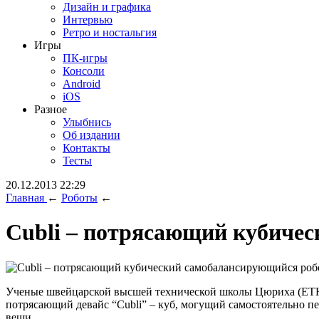
Дизайн и графика
Интервью
Ретро и ностальгия
Игры
ПК-игры
Консоли
Android
iOS
Разное
Улыбнись
Об издании
Контакты
Тесты
20.12.2013 22:29
Главная
←
Роботы
←
Cubli – потрясающий кубиче
Ученые швейцарской высшей технической школы Цюриха (ETH Zu
потрясающий девайс “Cubli” – куб, могущий самостоятельно пе
вещи.