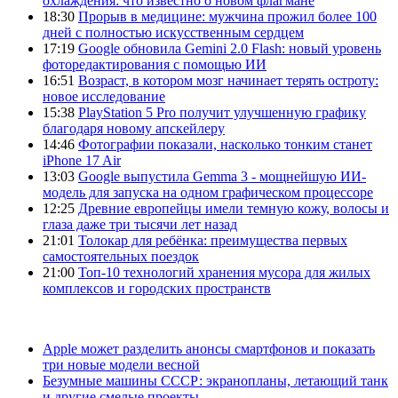
охлаждения: что известно о новом флагмане
18:30
Прорыв в медицине: мужчина прожил более 100
дней с полностью искусственным сердцем
17:19
Google обновила Gemini 2.0 Flash: новый уровень
фоторедактирования с помощью ИИ
16:51
Возраст, в котором мозг начинает терять остроту:
новое исследование
15:38
PlayStation 5 Pro получит улучшенную графику
благодаря новому апскейлеру
14:46
Фотографии показали, насколько тонким станет
iPhone 17 Air
13:03
Google выпустила Gemma 3 - мощнейшую ИИ-
модель для запуска на одном графическом процессоре
12:25
Древние европейцы имели темную кожу, волосы и
глаза даже три тысячи лет назад
21:01
Толокар для ребёнка: преимущества первых
самостоятельных поездок
21:00
Топ-10 технологий хранения мусора для жилых
комплексов и городских пространств
Apple может разделить анонсы смартфонов и показать
три новые модели весной
Безумные машины СССР: экранопланы, летающий танк
и другие смелые проекты