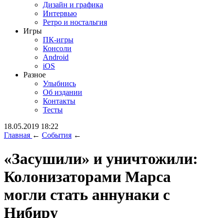
Дизайн и графика
Интервью
Ретро и ностальгия
Игры
ПК-игры
Консоли
Android
iOS
Разное
Улыбнись
Об издании
Контакты
Тесты
18.05.2019 18:22
Главная
←
События
←
«Засушили» и уничтожили:
Колонизаторами Марса
могли стать аннунаки с
Нибиру