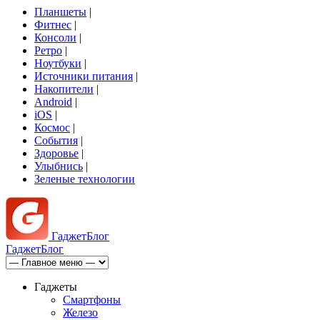
Планшеты
|
Фитнес
|
Консоли
|
Ретро
|
Ноутбуки
|
Источники питания
|
Накопители
|
Android
|
iOS
|
Космос
|
События
|
Здоровье
|
Улыбнись
|
Зеленые технологии
Гаджет
Блог
Гаджет
Блог
Гаджеты
Смартфоны
Железо