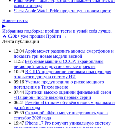
Embr Wave – браслет, который поможет спастись от
жары и холода
Часы Apple Watch Pride предстанут в новом цвете
Новые тесты
▶
Избранная подборка: пройди тесты и узнай себя лучше.
🔥 620k+ уже прошли
Пройти →
Лента публикаций
12:04
Apple может разделить анонсы смартфонов и
показать три новые модели весной
11:52
Безумные машины СССР: экранопланы,
летающий танк и другие смелые проекты
10:29
В США представили слишком опасную для
открытого доступа систему ИИ
09:16
Ученые предупредили о риске мощного
потепления в Тихом океане
07:44
Критики высоко оценили финальный сезон
«Пацанов» после выхода первых серий
06:41
Ремейк «Готики» обзавёлся новым роликом и
датой выхода
05:39
Складной айфон могут представить уже в
сентябре 2026 года
19:47
iPhone 17 Pro получит уникальную систему