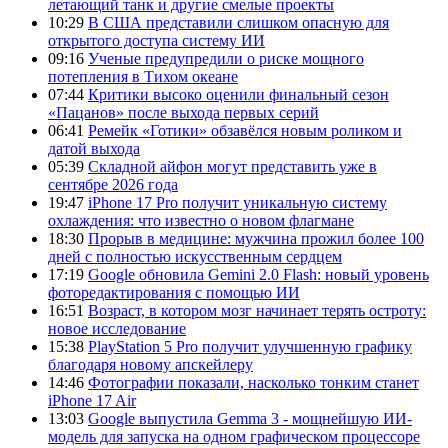
летающий танк и другие смелые проекты
10:29
В США представили слишком опасную для
открытого доступа систему ИИ
09:16
Ученые предупредили о риске мощного
потепления в Тихом океане
07:44
Критики высоко оценили финальный сезон
«Пацанов» после выхода первых серий
06:41
Ремейк «Готики» обзавёлся новым роликом и
датой выхода
05:39
Складной айфон могут представить уже в
сентябре 2026 года
19:47
iPhone 17 Pro получит уникальную систему
охлаждения: что известно о новом флагмане
18:30
Прорыв в медицине: мужчина прожил более 100
дней с полностью искусственным сердцем
17:19
Google обновила Gemini 2.0 Flash: новый уровень
фоторедактирования с помощью ИИ
16:51
Возраст, в котором мозг начинает терять остроту:
новое исследование
15:38
PlayStation 5 Pro получит улучшенную графику
благодаря новому апскейлеру
14:46
Фотографии показали, насколько тонким станет
iPhone 17 Air
13:03
Google выпустила Gemma 3 - мощнейшую ИИ-
модель для запуска на одном графическом процессоре