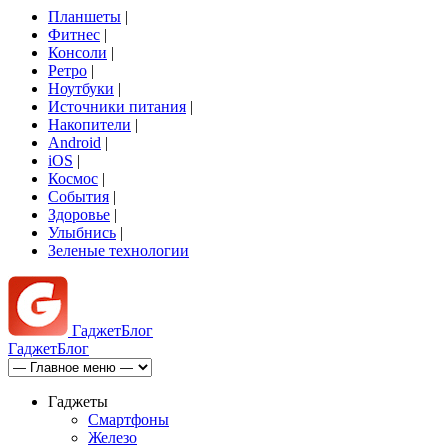
Планшеты
|
Фитнес
|
Консоли
|
Ретро
|
Ноутбуки
|
Источники питания
|
Накопители
|
Android
|
iOS
|
Космос
|
События
|
Здоровье
|
Улыбнись
|
Зеленые технологии
Гаджет
Блог
Гаджет
Блог
Гаджеты
Смартфоны
Железо