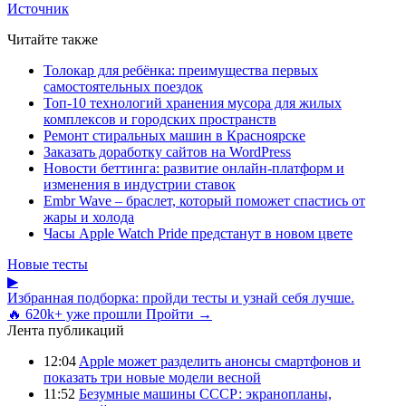
Источник
Читайте также
Толокар для ребёнка: преимущества первых
самостоятельных поездок
Топ-10 технологий хранения мусора для жилых
комплексов и городских пространств
Ремонт стиральных машин в Красноярске
Заказать доработку сайтов на WordPress
Новости беттинга: развитие онлайн-платформ и
изменения в индустрии ставок
Embr Wave – браслет, который поможет спастись от
жары и холода
Часы Apple Watch Pride предстанут в новом цвете
Новые тесты
▶
Избранная подборка: пройди тесты и узнай себя лучше.
🔥 620k+ уже прошли
Пройти →
Лента публикаций
12:04
Apple может разделить анонсы смартфонов и
показать три новые модели весной
11:52
Безумные машины СССР: экранопланы,